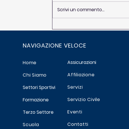
Scrivi un commento...
Finali Nazionali Calcio
OPES: dal 26 al 28 giugno
giornate magiche in
NAVIGAZIONE VELOCE
Romagna
Assicurazioni
Home
Affiliazione
Chi Siamo
Servizi
Settori Sportivi
Servizio Civile
Formazione
Eventi
Terzo Settore
Contatti
Scuola