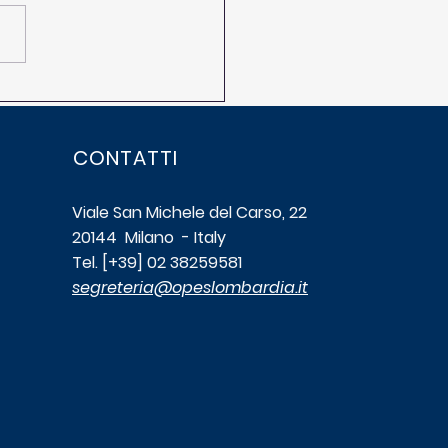
e le iscrizioni al
nar "Psicologia dello
t"
CONTATTI
Viale San Michele del Carso, 22
20144 Milano - Italy
Tel. [+39] 02 38259581
segreteria@opeslombardia.it