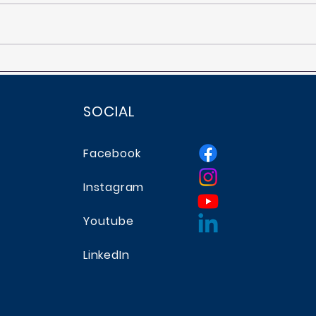
Servizio civile universale
Apert
Bando 2026
webi
spor
SOCIAL
Facebook
Instagram
Youtube
LinkedIn