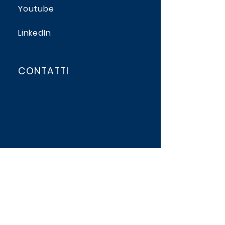
Youtube
LinkedIn
Assicurazioni
Affiliazione
CONTATTI
Servizi
Viale San Michele del Carso, 22
20144 Milano - Italy
Servizio Civile
Tel. [+39]
02 38259581
Eventi
segreteria@opeslombardia.it
Contatti