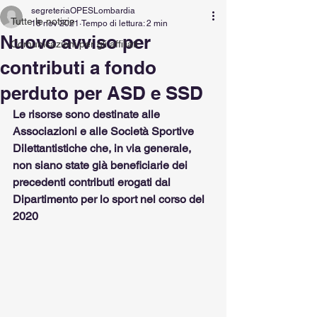
segreteriaOPESLombardia
Tutte le notizie
18 nov 2021
Tempo di lettura: 2 min
Nuovo avviso per
Comunicazioni per gli affiliati
contributi a fondo
perduto per ASD e SSD
Le risorse sono destinate alle 
Associazioni e alle Società Sportive 
Dilettantistiche che, in via generale, 
non siano state già beneficiarie dei 
precedenti contributi erogati dal 
Dipartimento per lo sport nel corso del 
2020