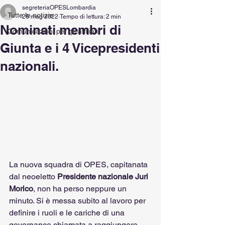
segreteriaOPESLombardia
Tutte le notizie
26 mag 2022
Tempo di lettura: 2 min
Nominati membri di
Comunicazioni per gli affiliati
Giunta e i 4 Vicepresidenti
nazionali.
La nuova squadra di OPES, capitanata 
dal neoeletto 
Presidente nazionale Juri 
Morico
, non ha perso neppure un 
minuto. Si è messa subito al lavoro per 
definire i ruoli e le cariche di una 
governance chiamata a raggiungere 