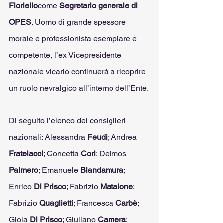
Fioriello
come 
Segretario generale di 
OPES
. Uomo di grande spessore 
morale e professionista esemplare e 
competente, l’ex Vicepresidente 
nazionale vicario continuerà a ricoprire 
un ruolo nevralgico all’interno dell’Ente.
Di seguito l’elenco dei consiglieri 
nazionali: Alessandra 
Feudi
; Andrea 
Frateiacci
; Concetta 
Cori
; Deimos 
Palmero
; Emanuele 
Blandamura
; 
Enrico 
Di Prisco
; Fabrizio 
Matalone
; 
Fabrizio 
Quaglietti
; Francesca 
Carbè
; 
Gioia 
Di Prisco
; Giuliano 
Camera
; 