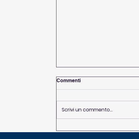
Commenti
Scrivi un commento...
Finali Nazionali Calcio
OPES: dal 26 al 28 giugno